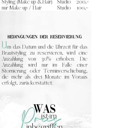
Styling (Make up &Hair)
Studio
200,-
nur Make up / Hair
Studio
100,-
Bedingungen
der Reservierung
U
m das Datum und die Uhrzeit für das
Brautstyling zu reservieren, wird eine
Anzahlung von 30% erhoben. Die
Anzahlung wird nur im Falle einer
Stornierung oder Terminverschiebung,
die mehr als drei Monate im Voraus
erfolgt, zurückerstattet.
Preis
Was
ist
im
inbegriffen