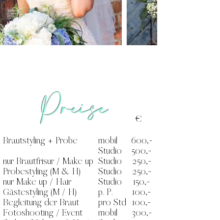
Preise
€
Brautstyling + Probe
mobil
600,-
Studio
500,-
nur Brautfrisur / Make up
Studio
250,-
Probestyling (M & H)
Studio
250,-
nur Make up / Hair
Studio
150,-
Gästestyling (M / H)
p. P.
100,-
Begleitung der Braut
pro Std
100,-
Fotoshooting / Event
mobil
300,-