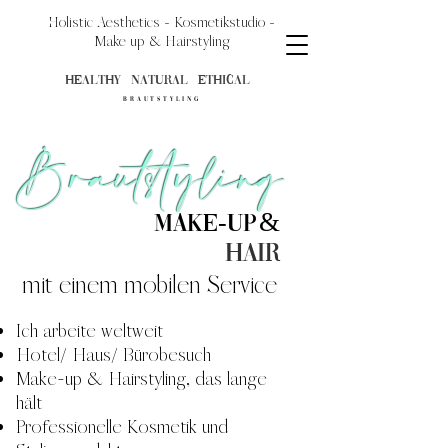
Holistic
Aesthetics
- Kosmetikstudio -
Make up & Hairstyling
HEALTHY NATURAL ETHICAL
BrautStyling
Brautstyling
&
Make-up
Hair
mit einem mobilen Service
Ich arbeite weltweit
Hotel/ Haus/ Bürobesuch
Make-up & Hairstyling, das lange
hält
Professionelle Kosmetik und