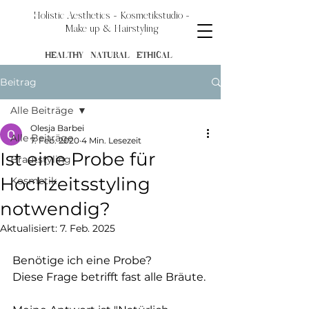
Holistic
Aesthetics
- Kosmetikstudio -
Make up & Hairstyling
HEALTHY NATURAL ETHICAL
Beitrag
Alle Beiträge
Olesja Barbei
Alle Beiträge
7. Feb. 2020
4 Min. Lesezeit
Ist eine Probe für
Brautstyling
Hochzeitsstyling
Kosmetik
notwendig?
Aktualisiert:
7. Feb. 2025
Benötige ich eine Probe? 
Diese Frage betrifft fast alle Bräute. 